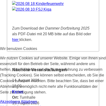
Zum Download der
Dammer Dorfzeitung 2025
als PDF-Datei mit 20 MB bitte auf das Bild oder
hier
klicken.
Wir benutzen Cookies
Wir nutzen Cookies auf unserer Website. Einige von ihnen sind
essenziell für den Betrieb der Seite, während andere uns
Nächste Veranstaltungen
helfen, diese Website und die Nutzererfahrung zu verbessern
(Tracking Cookies). Sie können selbst entscheiden, ob Sie die
14. August 2026
Cookies zulassen möchten. Bitte beachten Sie, dass bei einer
18:00
-
Ablehnung womöglich nicht mehr alle Funktionalitäten der
Kerwe
Seite zur Verfügung stehen.
Ort:
Turnhalle
Akzeptieren
Ablehnen
15. August 2026