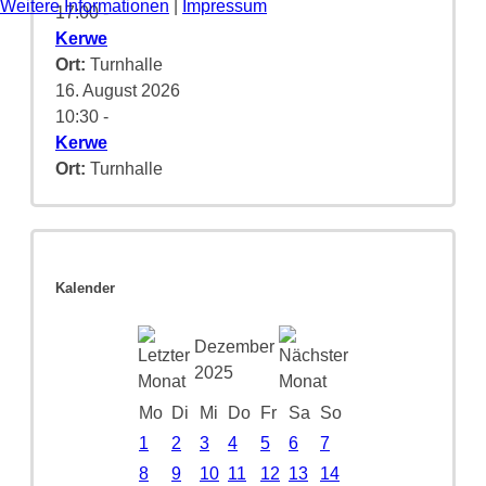
Weitere Informationen
|
Impressum
17:00
-
Kerwe
Ort:
Turnhalle
16. August 2026
10:30
-
Kerwe
Ort:
Turnhalle
Kalender
Dezember
2025
Mo
Di
Mi
Do
Fr
Sa
So
1
2
3
4
5
6
7
8
9
10
11
12
13
14