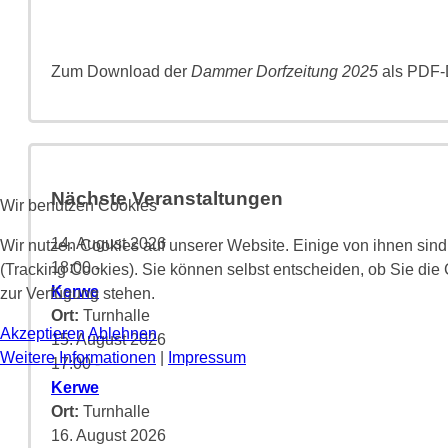
Zum Download der
Dammer Dorfzeitung 2025
als PDF-D
Nächste Veranstaltungen
Wir benutzen Cookies
14. August 2026
Wir nutzen Cookies auf unserer Website. Einige von ihnen sind
18:00
-
(Tracking Cookies). Sie können selbst entscheiden, ob Sie die
Kerwe
zur Verfügung stehen.
Ort:
Turnhalle
Akzeptieren
Ablehnen
15. August 2026
Weitere Informationen
|
Impressum
17:00
-
Kerwe
Ort:
Turnhalle
16. August 2026