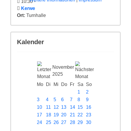
10:30
-
Kerwe
Ort:
Turnhalle
Kalender
November
2025
Mo
Di
Mi
Do
Fr
Sa
So
1
2
3
4
5
6
7
8
9
10
11
12
13
14
15
16
17
18
19
20
21
22
23
24
25
26
27
28
29
30