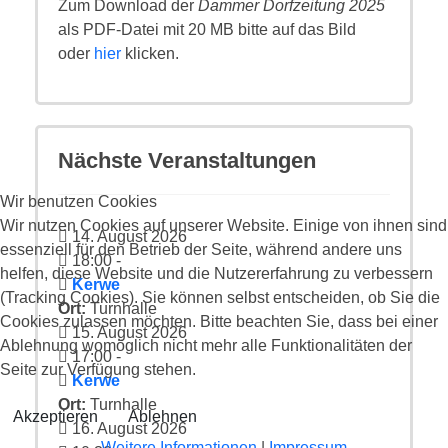
Zum Download der
Dammer Dorfzeitung 2025
als PDF-Datei mit 20 MB bitte auf das Bild
oder
hier
klicken.
Nächste Veranstaltungen
Wir benutzen Cookies
Wir nutzen Cookies auf unserer Website. Einige von ihnen sind
14. August 2026
essenziell für den Betrieb der Seite, während andere uns
18:00
-
helfen, diese Website und die Nutzererfahrung zu verbessern
Kerwe
(Tracking Cookies). Sie können selbst entscheiden, ob Sie die
Ort:
Turnhalle
Cookies zulassen möchten. Bitte beachten Sie, dass bei einer
15. August 2026
Ablehnung womöglich nicht mehr alle Funktionalitäten der
17:00
-
Seite zur Verfügung stehen.
Kerwe
Ort:
Turnhalle
Akzeptieren
Ablehnen
16. August 2026
Weitere Informationen
|
Impressum