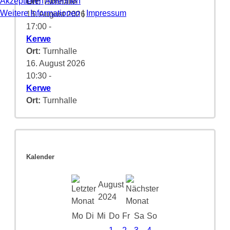
Akzeptieren
Ablehnen
Ort:
Turnhalle
Weitere Informationen
|
Impressum
15. August 2026
17:00
-
Kerwe
Ort:
Turnhalle
16. August 2026
10:30
-
Kerwe
Ort:
Turnhalle
Kalender
August
2024
Mo
Di
Mi
Do
Fr
Sa
So